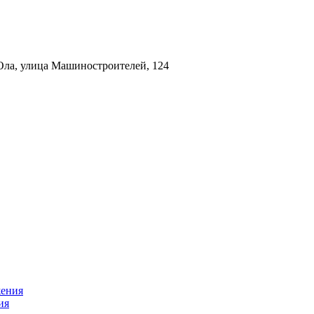
Ола, улица Машиностроителей, 124
жения
ия