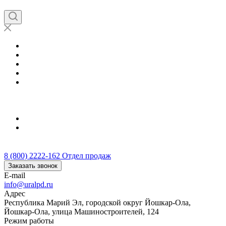
Отзывы
Документы
Контакты
Информация о гос. контрактах
...
Йошкар-Ола
8 (800) 2222-162
8 (800) 2222-162
Отдел продаж
Заказать звонок
E-mail
info@uralpd.ru
Адрес
Республика Марий Эл, городской округ Йошкар-Ола,
Йошкар-Ола, улица Машиностроителей, 124
Режим работы